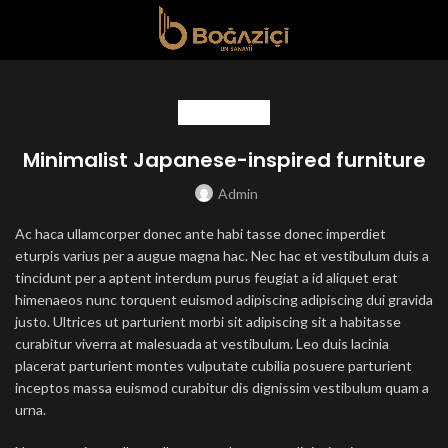
FURNITURE
Minimalist Japanese-inspired furniture
Admin
Ac haca ullamcorper donec ante habi tasse donec imperdiet
eturpis varius per a augue magna hac. Nec hac et vestibulum duis a
tincidunt per a aptent interdum purus feugiat a id aliquet erat
himenaeos nunc torquent euismod adipiscing adipiscing dui gravida
justo. Ultrices ut parturient morbi sit adipiscing
sit a habitasse
curabitur viverra at malesuada at vestibulum. Leo duis lacinia
placerat parturient montes vulputate cubilia posuere parturient
inceptos massa euismod curabitur dis dignissim vestibulum quam a
urna.