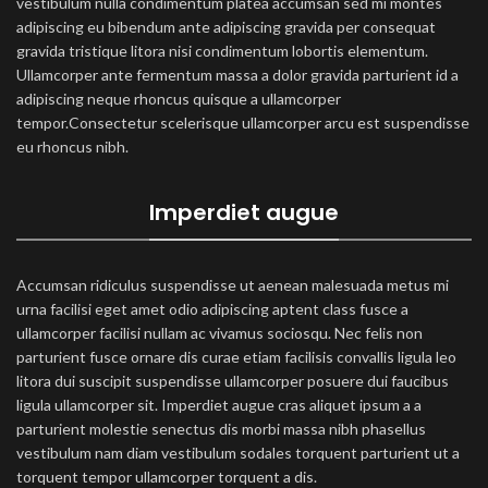
vestibulum nulla condimentum platea accumsan sed mi montes
adipiscing eu bibendum ante adipiscing gravida per consequat
gravida tristique litora nisi condimentum lobortis elementum.
Ullamcorper ante fermentum massa a dolor gravida parturient id a
adipiscing neque rhoncus quisque a ullamcorper
tempor.Consectetur scelerisque ullamcorper arcu est suspendisse
eu rhoncus nibh.
Imperdiet augue
Accumsan ridiculus suspendisse ut aenean malesuada metus mi
urna facilisi eget amet odio adipiscing aptent class fusce a
ullamcorper facilisi nullam ac vivamus sociosqu. Nec felis non
parturient fusce ornare dis curae etiam facilisis convallis ligula leo
litora dui suscipit suspendisse ullamcorper posuere dui faucibus
ligula ullamcorper sit. Imperdiet augue cras aliquet ipsum a a
parturient molestie senectus dis morbi massa nibh phasellus
vestibulum nam diam vestibulum sodales torquent parturient ut a
torquent tempor ullamcorper torquent a dis.