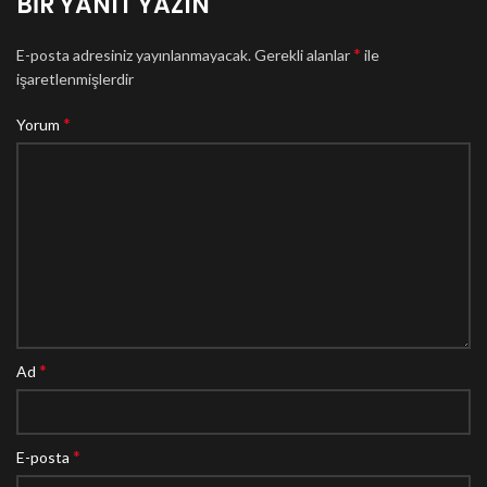
BIR YANIT YAZIN
*
E-posta adresiniz yayınlanmayacak.
Gerekli alanlar
ile
işaretlenmişlerdir
*
Yorum
*
Ad
*
E-posta