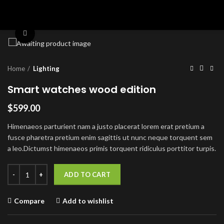
Click to enlarge
Home
Lighting
Smart watches wood edition
$
599.00
Himenaeos parturient nam a justo placerat lorem erat pretium a
fusce pharetra pretium enim sagittis ut nunc neque torquent sem
a leo.Dictumst himenaeos primis torquent ridiculus porttitor turpis.
Smart watches wood edition quantity
ADD TO CART
Compare
Add to wishlist